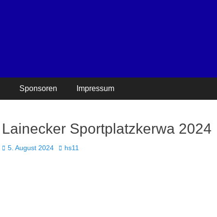
Sponsoren
Impressum
Lainecker Sportplatzkerwa 2024
Veröffentlicht
Autor
5. August 2024
hs11
am