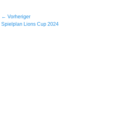
Beitragsnavigation
← Vorheriger
Vorheriger
Nächst
Spielplan Lions Cup 2024
Beitrag:
Beitrag: