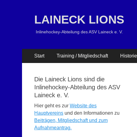
LAINECK LIONS
Inlinehockey-Abteilung des ASV Laineck e. V.
Primäres
Zum
Start
Training / Mitgliedschaft
Historie
Inhalt
Menü
springen
Die Laineck Lions sind die
Inlinehockey-Abteilung des ASV
Laineck e. V.
Hier geht es zur
Website des
Hauptvereins
und den Informationen zu
Beiträgen, Mitgliedschaft und zum
Aufnahmeantrag.